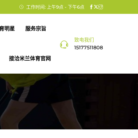
工作时间: 上午9点 - 下午6点
育明星
服务宗旨
致电我们
15177511808
接洽米兰体育官网