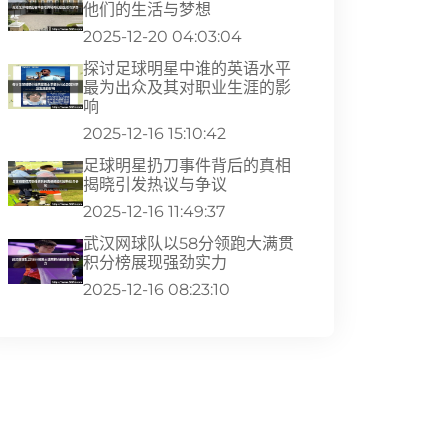
他们的生活与梦想
2025-12-20 04:03:04
探讨足球明星中谁的英语水平
最为出众及其对职业生涯的影
响
2025-12-16 15:10:42
足球明星扔刀事件背后的真相
揭晓引发热议与争议
2025-12-16 11:49:37
武汉网球队以58分领跑大满贯
积分榜展现强劲实力
2025-12-16 08:23:10