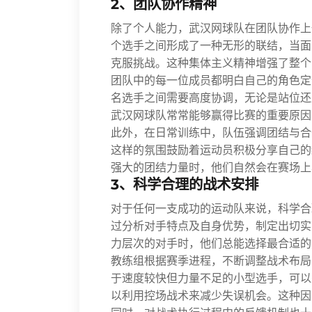
2、团队协作精神
除了个人能力，武汉网球队在团队协作上
个选手之间形成了一种无形的联结，当面
克服挑战。这种集体主义精神增强了整个
团队中的每一位成员都明白自己的角色定
名选手之间需要高度协调，无论是站位还
武汉网球队常常能够赢得比赛的重要原因
此外，在日常训练中，队伍强调团结与合
这样的氛围鼓励着运动员积极分享自己的
强大的团结力量时，他们自然会在赛场上
3、科学合理的战术安排
对于任何一支成功的运动队来说，科学合
过分析对手特点及自身优势，制定出切实
力层次的对手时，他们总能选择最合适的
教练组根据赛季进程，不断调整战术布局
于速度较快但力量不足的小型选手，可以
以利用控场战术来减少失误机会。这种因