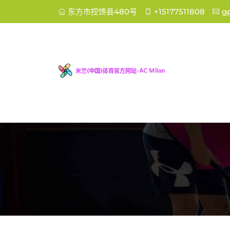
东方市控馋县480号
+15177511808
g