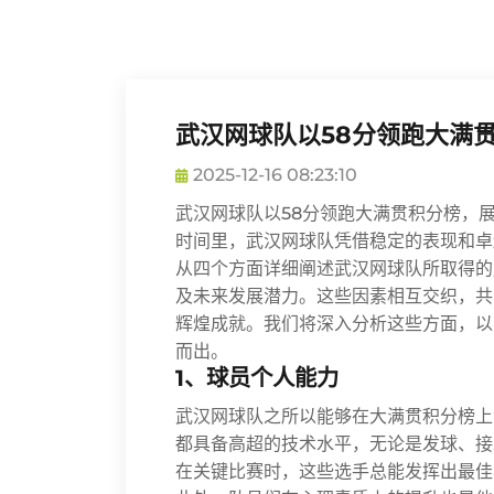
武汉网球队以58分领跑大满
2025-12-16 08:23:10
武汉网球队以58分领跑大满贯积分榜，
时间里，武汉网球队凭借稳定的表现和卓
从四个方面详细阐述武汉网球队所取得的
及未来发展潜力。这些因素相互交织，共
辉煌成就。我们将深入分析这些方面，以
而出。
1、球员个人能力
武汉网球队之所以能够在大满贯积分榜上
都具备高超的技术水平，无论是发球、接
在关键比赛时，这些选手总能发挥出最佳