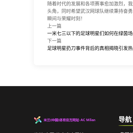
随着时代的发展和各项赛事愈加激烈，我
头角，同时希望武汉网球队继续秉持奋勇
瞬间与荣耀时刻！
上一篇
一米七三以下的足球明星们如何在绿茵场
下一篇
足球明星扔刀事件背后的真相揭晓引发热
导航