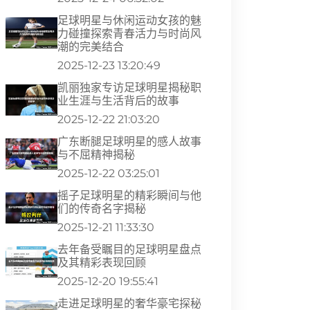
足球明星与休闲运动女孩的魅
力碰撞探索青春活力与时尚风
潮的完美结合
2025-12-23 13:20:49
凯丽独家专访足球明星揭秘职
业生涯与生活背后的故事
2025-12-22 21:03:20
广东断腿足球明星的感人故事
与不屈精神揭秘
2025-12-22 03:25:01
摇子足球明星的精彩瞬间与他
们的传奇名字揭秘
2025-12-21 11:33:30
去年备受瞩目的足球明星盘点
及其精彩表现回顾
2025-12-20 19:55:41
走进足球明星的奢华豪宅探秘