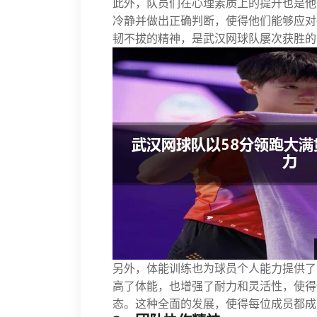
此外，队员们在心理素质上的提升也是他
冷静并做出正确判断，使得他们能够应对
韧不拔的精神，是武汉网球队屡次获胜的
另外，体能训练也为球员个人能力提供了
高了体能，也增强了耐力和灵活性，使得
态。这种全面的发展，使得每位成员都成