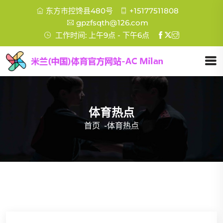
东方市控馋县480号
+15177511808
gpzfsqth@126.com
工作时间: 上午9点 - 下午6点
体育热点
首页
-
体育热点