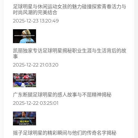
足球明星与休闲运动女孩的魅力碰撞探索青春活力与
时尚风潮的完美结合
2025-12-23 13:20:49
凯丽独家专访足球明星揭秘职业生涯与生活背后的故
事
2025-12-22 21:03:20
广东断腿足球明星的感人故事与不屈精神揭秘
2025-12-22 03:25:01
摇子足球明星的精彩瞬间与他们的传奇名字揭秘