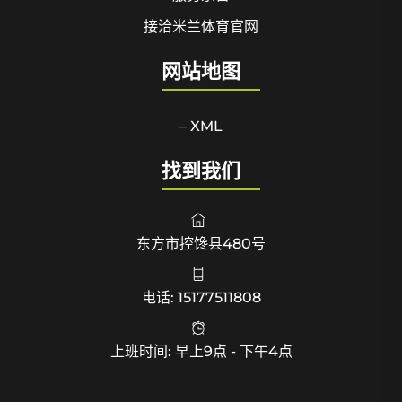
接洽米兰体育官网
网站地图
– XML
找到我们
东方市控馋县480号
电话: 15177511808
上班时间: 早上9点 - 下午4点