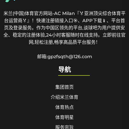
米兰(中国)体育官方网站-AC Milan『🏅亚洲顶尖综合体育平
台运营商🏅』！快速注册链接入口🎯、APP下载📱、平台首
页及登录服务。作为中国区领先的平台,谈球吧为用户提供安
全、稳定的注册体验,24小时客服随时在线支持。立即前往官
网,轻松注册,畅享高品质平台服务！
邮箱:gpzfsqth@126.com
导航
集团首页
介绍米兰体育
体育热点
体育明星
服务宗旨