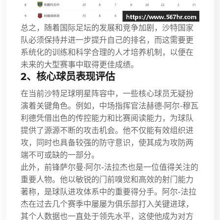
总之，随着国际足坛的发展和竞争加剧，沙特国家
队必须保持并进一步提升自己的排名，而这需要更
系统化的训练和科学合理的人才培养机制，以便在
未来的大型赛事中取得更佳成绩。
2、核心球员表现评估
在当前沙特足球明星阵容中，一些核心球员无疑扮
演着关键角色。例如，中场指挥官法赫德·阿尔-穆瓦
利德凭借出色的传控能力和比赛阅读能力，为球队
提供了源源不断的攻击机会。他不仅能有效组织进
攻，同时也具备较强的防守意识，使其成为攻防两
端不可或缺的一部分。
此外，前锋萨尔曼·阿尔-法拉杰也是一位值得关注的
重要人物。他以敏锐的门前嗅觉和高效的射门能力
著称，是球队进攻体系中的重要得分手。阿尔-法拉
杰在过去几个赛季中屡屡为俱乐部打入关键进球，
其个人数据也一直处于领先水平，这使他成为对方