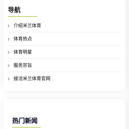
导航
介绍米兰体育
体育热点
体育明星
服务宗旨
接洽米兰体育官网
热门新闻