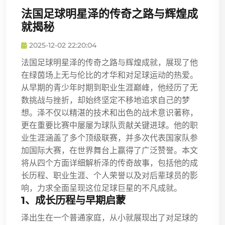
法国足球明星泽的传奇之路与辉煌成
就揭秘
2025-12-02 22:20:04
法国足球明星泽的传奇之路与辉煌成就，展现了他
在绿茵场上无与伦比的才华和对足球运动的热爱。
从早期的青少年时期到职业生涯巅峰，他经历了无
数挑战与挫折，却始终坚定不移地追求自己的梦
想。泽不仅以精湛的技术和出色的战术意识著称，
更在重要比赛中屡屡为球队贡献关键进球。他的职
业生涯涵盖了多个顶级联赛，并多次代表国家队参
加国际大赛，在世界舞台上赢得了广泛赞誉。本文
将从四个方面详细解析泽的传奇故事，包括他的成
长历程、职业生涯、个人荣誉以及对后辈球员的影
响，力求全面呈现这位足球巨星的不凡成就。
1、成长历程与早期启蒙
泽出生在一个普通家庭，从小就展现出了对足球的