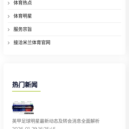
体育热点
体育明星
服务宗旨
接洽米兰体育官网
热门新闻
英甲足球明星最新动态及转会消息全面解析
2026-01-29 16:25:45