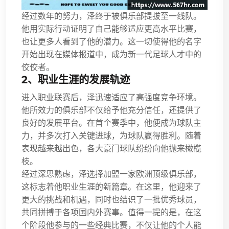
经过数年的努力，泽终于被俱乐部提拔至一线队。
他用实际行动证明了自己能够适应更高水平比赛，
也让更多人看到了他的潜力。这一切使得他的名字
开始出现在媒体报道中，成为新一代足球人才中的
佼佼者。
2、职业生涯的发展轨迹
进入职业联赛后，泽迅速适应了高强度竞争环境。
他所效力的俱乐部不仅给予他充分信任，还提供了
良好的发展平台。在首个赛季中，他便成为球队主
力，并多次打入关键进球，为球队赢得胜利。随着
表现越来越出色，各大豪门球队纷纷向他抛来橄榄
枝。
经过深思熟虑，泽选择加盟一家欧洲顶级俱乐部，
这标志着他职业生涯的新篇章。在这里，他迎来了
更大的挑战和机遇，同时也结识了一批优秀球员，
共同拼搏于各项国内外赛事。值得一提的是，在这
个阶段他参与的一些经典比赛，不仅让他的个人能