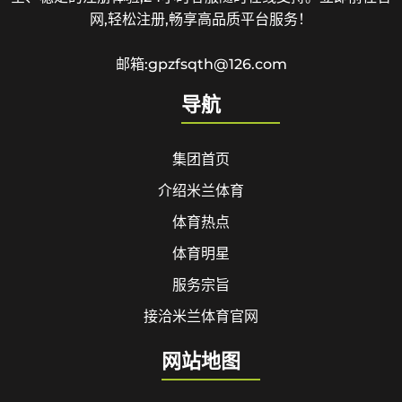
网,轻松注册,畅享高品质平台服务！
邮箱:gpzfsqth@126.com
导航
集团首页
介绍米兰体育
体育热点
体育明星
服务宗旨
接洽米兰体育官网
网站地图