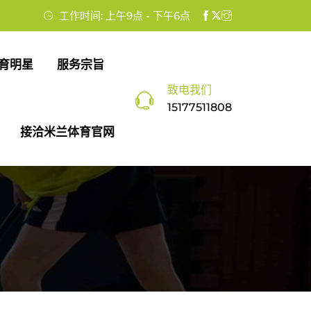
工作时间: 上午9点 - 下午6点
育明星
服务宗旨
致电我们
15177511808
接洽米兰体育官网