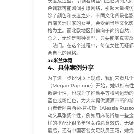
长度及造型，引领着粉丝们追逐新的风尚
色调就可能瞬间引爆网络，引起大量模仿
除了颜色和长度之外，不同文化背景也影
自南美洲国家的女星，会受到当地文化影
格为主。而北欧地区则偏向于简约自然，
总之，无论是哪种类型，只要能够真实反
二法门。在这个过程中，每位女性无疑都
合自己的风格。
ac米兰体育
4、具体案例分享
为了进一步说明以上观点，我们来看几个
（Megan Rapinoe）开始，她以
叛逆个性，也成为了推动平等权利运动的
蓝色或粉红色，为大众提供源源不断的新
再看看阿莱西娅·普拉斯（Alessia R
动又具张扬个性，例如用麻花辫加一些金
样的搭配让很多年轻女孩愿意效仿，无疑
最后，还有中国著名女足队员王霜，她凭