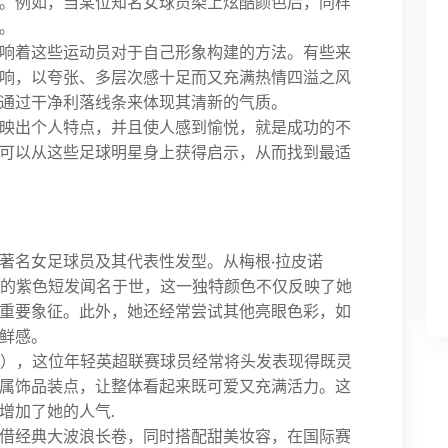
。例如，当某位知名女球员染上炫酷颜色后，同样
。
响着这些运动员对于自己形象构建的方法。有些来
响，以夸张、多层次感十足而又充满热情四溢之风
通过干净利落线条来体现其清新的气质。
映出个人特点，并且使人感到愉悦，就是成功的不
可以从这些足球明星身上获得启示，从而找到最适
著名女足球员及其代表性发型。从梅根·拉皮诺
标志性的紫色短发闻名于世，这一独特颜色不仅反映了她
重要象征。此外，她还经常尝试其他亮眼色彩，如
鲜感。
usso），这位年轻英超联赛球员经常将头发表现得既灵
属饰品装点，让整体看起来既可爱又充满活力。这
增加了她的人气.
借经典大波浪长卷，同时搭配甜美妆容，在国际赛