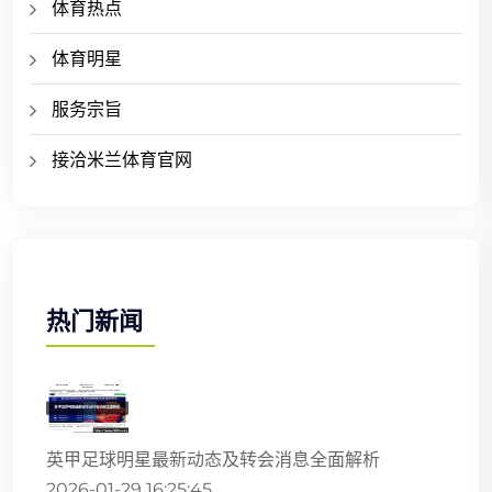
体育热点
体育明星
服务宗旨
接洽米兰体育官网
热门新闻
英甲足球明星最新动态及转会消息全面解析
2026-01-29 16:25:45