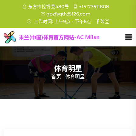
东方市控馋县480号
+15177511808
gpzfsqth@126.com
工作时间: 上午9点 - 下午6点
体育明星
首页
-
体育明星