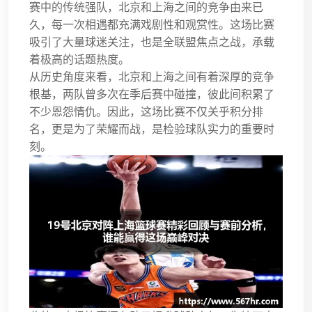
赛中的传统强队，北京和上海之间的竞争由来已
久，每一次相遇都充满戏剧性和观赏性。这场比赛
吸引了大量球迷关注，也是全联盟焦点之战，承载
着极高的话题热度。
从历史角度来看，北京和上海之间有着深厚的竞争
根基，两队曾多次在季后赛中碰撞，彼此间积累了
不少恩怨情仇。因此，这场比赛不仅关乎积分排
名，更是为了荣耀而战，是检验球队实力的重要时
刻。