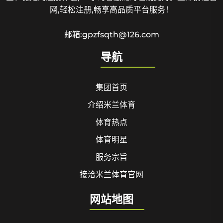
网,轻松注册,畅享高品质平台服务！
邮箱:gpzfsqth@126.com
导航
集团首页
介绍米兰体育
体育热点
体育明星
服务宗旨
接洽米兰体育官网
网站地图