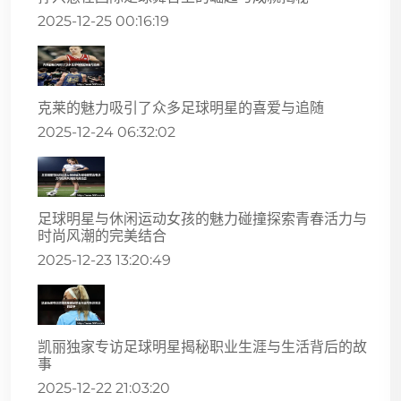
2025-12-25 00:16:19
克莱的魅力吸引了众多足球明星的喜爱与追随
2025-12-24 06:32:02
足球明星与休闲运动女孩的魅力碰撞探索青春活力与
时尚风潮的完美结合
2025-12-23 13:20:49
凯丽独家专访足球明星揭秘职业生涯与生活背后的故
事
2025-12-22 21:03:20