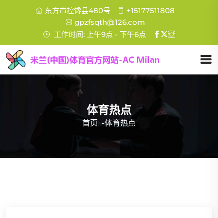
东方市控馋县480号
+15177511808
gpzfsqth@126.com
工作时间: 上午9点 - 下午6点
体育热点
首页
-
体育热点