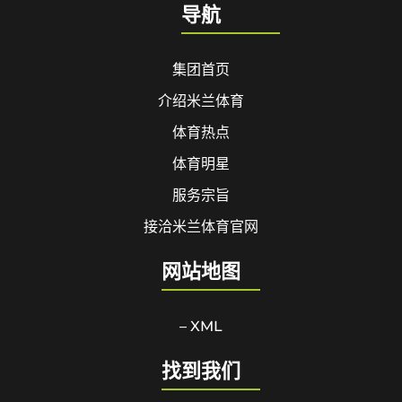
导航
集团首页
介绍米兰体育
体育热点
体育明星
服务宗旨
接洽米兰体育官网
网站地图
– XML
找到我们