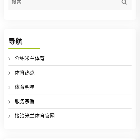
导航
介绍米兰体育
体育热点
体育明星
服务宗旨
接洽米兰体育官网