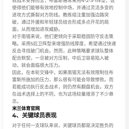
就战术安排而言，布雷斯通常采用4-2-3-1阵型，这
使得他们能够有效地控制中场，并通过灵活多变的
进攻方式撕裂对方防线。教练组注重加强边路突
破，通过外援和年轻球员结合形成多点开花的局
面，从而增加进攻威胁。
对于南锡来说，他们更倾向于采取稳固防守反击策
略。采用5后卫阵型来增强防线厚度，希望通过快速
反击寻找破门机会。然而，此种策略要求球队整体
配合默契，一旦被对方压制，中后卫容易陷入被
动，就会面临很大压力。
因此，在本轮交锋中，如果南锡无法有效限制住布
雷斯所施加的压力，那么很有可能会导致惨败。而
若能成功执行反击战术，则仍然有翻盘机会。双方
在战术选择上的不同，也为这场较量增添了不少悬
念。
米兰体育官网
4、关键球员表现
对于任何一支球队来说，关键球员都是决定胜负的