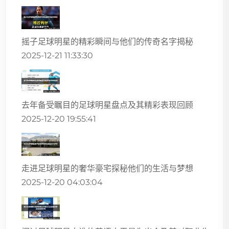
摇子足球明星的精彩瞬间与他们的传奇名字揭秘
2025-12-21 11:33:30
去年备受瞩目的足球明星盘点及其精彩表现回顾
2025-12-20 19:55:41
走进足球明星的奢华豪宅探秘他们的生活与梦想
2025-12-20 04:03:04