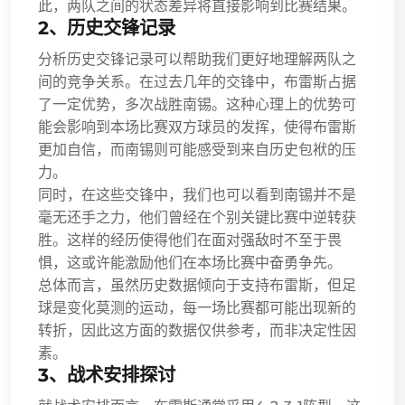
此，两队之间的状态差异将直接影响到比赛结果。
2、历史交锋记录
分析历史交锋记录可以帮助我们更好地理解两队之
间的竞争关系。在过去几年的交锋中，布雷斯占据
了一定优势，多次战胜南锡。这种心理上的优势可
能会影响到本场比赛双方球员的发挥，使得布雷斯
更加自信，而南锡则可能感受到来自历史包袱的压
力。
同时，在这些交锋中，我们也可以看到南锡并不是
毫无还手之力，他们曾经在个别关键比赛中逆转获
胜。这样的经历使得他们在面对强敌时不至于畏
惧，这或许能激励他们在本场比赛中奋勇争先。
总体而言，虽然历史数据倾向于支持布雷斯，但足
球是变化莫测的运动，每一场比赛都可能出现新的
转折，因此这方面的数据仅供参考，而非决定性因
素。
3、战术安排探讨