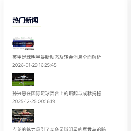
热门新闻
英甲足球明星最新动态及转会消息全面解析
2026-01-29 16:25:45
孙兴慜在国际足球舞台上的崛起与成就揭秘
2025-12-25 00:16:19
克莱的魅力吸引了众多足球明星的喜爱与追随