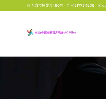
东方市控馋县480号
+15177511808
g