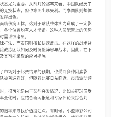
状态尤为重要。从前几轮赛事来看，中国队经历了
的竞技状态，但也难免出现失利。而泰国队则整体
发挥出色。
面临伤病困扰，这对于球队整体实力造成了一定影
，各个位置均有人才储备。这种人员配置上的优势
时需谨慎考量。
球打法，而泰国则擅长快速反击。在这样的战术背
验教练团队如何及时调整阵容与战术。因此，在下
及其可能采取的应对措施。
了市场对于比赛结果的预期，也受到多种因素影
队被普遍看好，但随着比赛日益临近，市场波动频
时，很可能是由于某些突发情况，比如关键球员受
率变化时，应结合新闻报道和专家评论来综合判
的赔率来寻找价值投注点。有时候，小型博彩公司