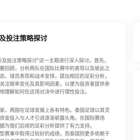
及投注策略探讨
析及投注策略探讨”这一主题进行深入探讨。首先，
要回顾，分析两队在国际比赛中的表现以及彼此之
态、球员表现和战术安排，提出相应的足彩分析，
关注赔率变化及其影响因素，以便为投资者提供参
地理解如何在这场对决中进行理性投注。
家，两国在足球发展上各有特色。泰国足球以其灵
资金投入与人才引进逐渐崭露头角。在国际赛场
据为我们后续的足彩分析提供了有力支持。
型赛事中取得过较好的成绩，而泰国则更多依赖于