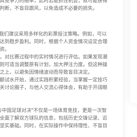
具竞争力的赔率，此时若能抓住机会，就可能获得
判断，不盲目跟风，以免造成不必要的损失。
，我们建议采用多样化的彩票投注策略。例如，可以
达到稳步盈利。同时，根据个人资金情况设定合理
资。
，对比赛过程中的实时情况进行评估。如果发现潮
则可适当调整原有计划，加大押注力度。但这种操
之上，以避免因情绪波动而导致盲目决定。
额试水开始，通过实践积累经验，当掌握一定技巧
关讨论圈子，与他人交流心得体会，有助于开阔眼
与中国足球对决”不仅是一场体育竞技，更是一次智
全面了解双方球队的信息，包括历史交锋记录、近
坚实基础。同时，在实际操作中保持理性、不盲目