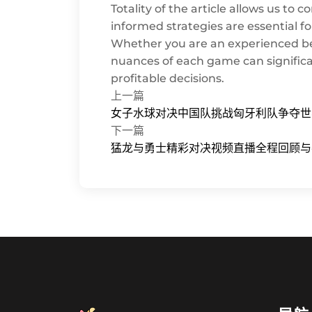
Totality of the article allows us to 
informed strategies are essential fo
Whether you are an experienced be
nuances of each game can signific
profitable decisions.
上一篇
女子水球对决中国队挑战匈牙利队争夺世
下一篇
猛龙与勇士精彩对决视频直播全程回顾与