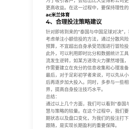
为了吸引客户，会给出比大型博彩公司更
更高收益。在这一过程中，要保持理性的
ac米兰体育
4、合理投注策略建议
针对即将到来的“泰国与中国足球对决”
考虑单注小额倍投的方法，通过分散风险
预算，不宜超出自身承受范围进行冒险投
此外，可以利用即时比分和数据统计工具
流发生逆转，如某方进攻火力骤然增强，
作需要建立在充分的信息收集和心理准备
最后，对于足彩初学者来说，可以先从小
后再逐步加大投入。同时，多参与一些相
界，提高自身投注技巧水平。
总结：
通过以上几个方面，我们可以看到“泰国
慧与策略的较量。在这个过程中，我们要
期状态以及盘口变化，为我们的投注打下
跟随，是实现长期盈利的重要保障。