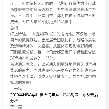
度，不断磨练技艺。同时，也期待各位优秀年轻球
员能够得到更多锻炼机会，为中国篮球培养新生力
量。不论是山西还是山东，都将在这个过程中不断
成长，为广大球迷奉献更多精彩赛事.
总结：
综上所述，“山西对阵山东”的这场比拼不仅是一场
简单的数据游戏，更是展示团队协作、战略布局以
及运动精神的一次盛宴。从整体表现到精彩瞬间，
再到数据分析，每一个角度都是我们了解和欣赏篮
球运动不可或缺的一部分。
希望通过本文，让读者朋友们更好地理解这项运动
背后的魅力，同时也期待未来更多这样的经典对决
能够再次上演，引发大家热情参与，共同推动中国
篮球的发展！
上一篇
2019年NBA季后赛火箭与爵士精彩对决回顾及赛后
分析
下一篇