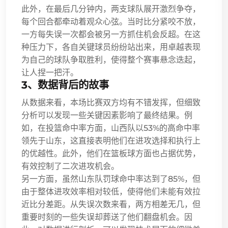
此外，在最后几分钟内，两支球队展开激烈争夺，
每个回合都牵动着观众心弦。当时比分紧咬不放，
一方每失误一次都会被另一方抓住机会反超。在这
种压力下，各自关键球员纷纷站出来，用卓越表现
为自己的球队争取胜利，使得整个赛事悬念迭起，
让人捏一把汗。
3、数据背后的故事
从数据来看，本场比赛双方均有不错发挥，但细致
分析可以发现一些关键因素影响了最终结果。例
如，在投篮命中率方面，山西队以53%的高命中率
领先于山东，这直接表明他们在进攻选择和执行上
的优越性。此外，他们在篮板球方面也占据优势，
有效控制了二次进攻机会。
另一方面，虽然山东队罚球命中率达到了85%，但
由于整体进攻效率相对较低，使得他们未能有效拉
近比分差距。从失误次数来看，两方相差无几，但
重要时刻的一些失误却葬送了他们翻盘机会。因