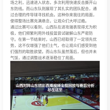
场之利，迅速进入状态，多次利用快速反击撕开山
东防线。而山东队则展现了其扎实的团队配合，通
过合理的传导球寻找机会。这种你来我往的局面，
使得整场比赛充满悬念，让观众们大呼过瘾。
通过比赛可以看到，山西队在进攻端表现得尤为积
极，他们频繁利用外线投篮尝试破解山东严密防
守。在第一节结束时，山西已经取得了一定领先优
势，这不仅增强了他们士气，也让观众们感受到他
们强烈的取胜欲望。而山东队虽然落后，但也并未
气馁，通过调整战术逐渐稳住了局面。