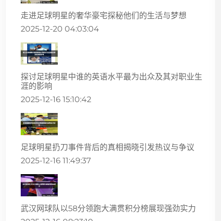
走进足球明星的奢华豪宅探秘他们的生活与梦想
2025-12-20 04:03:04
探讨足球明星中谁的英语水平最为出众及其对职业生
涯的影响
2025-12-16 15:10:42
足球明星扔刀事件背后的真相揭晓引发热议与争议
2025-12-16 11:49:37
武汉网球队以58分领跑大满贯积分榜展现强劲实力