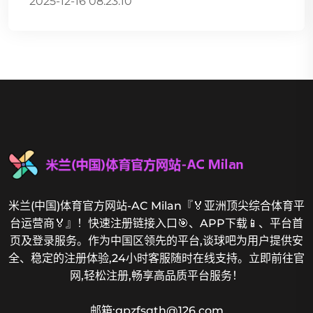
2025-12-16 08:23:10
米兰(中国)体育官方网站-AC Milan『🏅亚洲顶尖综合体育平
台运营商🏅』！快速注册链接入口🎯、APP下载📱、平台首
页及登录服务。作为中国区领先的平台,谈球吧为用户提供安
全、稳定的注册体验,24小时客服随时在线支持。立即前往官
网,轻松注册,畅享高品质平台服务！
邮箱:gpzfsqth@126.com