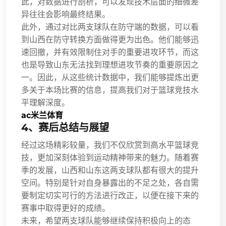
此，对数据进行剖析，可以发现技术层面的细微差
异往往会影响最终结果。
此外，通过对比两支球队在防守端的数据，可以看
到山西在防守转换方面做得更为出色。他们能够迅
速回撤，并有效限制住对手的重要进攻环节，而这
也是导致山东无法找到理想进攻节奏的重要原因之
一。因此，从这些统计数据中，我们能够提炼出更
多关于本场比赛的信息，提高我们对于篮球竞技水
平理解深度。
ac米兰体育
4、赛后总结与展望
经过这场精彩较量，我们不仅欣赏到高水平篮球竞
技，更加深刻体验到运动精神带来的魅力。随着赛
季的发展，山西和山东这两支球队都有很大的提升
空间。特别是针对自身暴露出的不足之处，各自需
要制定切实可行的方法进行改正，以便在接下来的
赛事中取得更好的成绩。
未来，希望两支球队能够继续保持积极向上的态