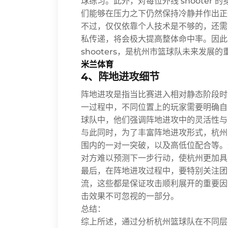
球练习。此外，对每位外线 shooter
们能够在压力之下仍然保持冷静并作出正
不过，仅仅依靠个人技术是不够的，还需
私传递，将会极大提高整体命中率。因此
shooters，是杭州市篮球队未来发展
米兰体育
4、阵地进攻细节
阵地进攻是指当比赛进入相对静态阶段时
一过程中，不同位置上的玩家需要明确自
球队中，他们强调阵地进攻中的灵活性与
与此同时，为了丰富阵地进攻形式，杭州
围内的一对一突破，以及高低位配合等。
对方难以预测下一步行动，使杭州更加具
最后，在阵地进攻过程中，要特别关注团
流，这些都是保证攻击顺利展开的重要因
击效果不可忽视的一部分。
总结：
综上所述，通过分析杭州篮球队在不同层