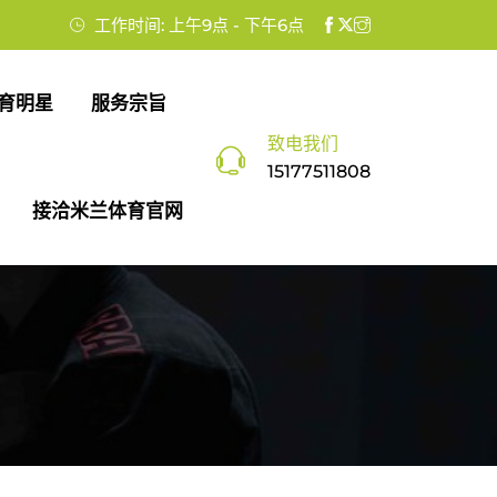
工作时间: 上午9点 - 下午6点
育明星
服务宗旨
致电我们
15177511808
接洽米兰体育官网