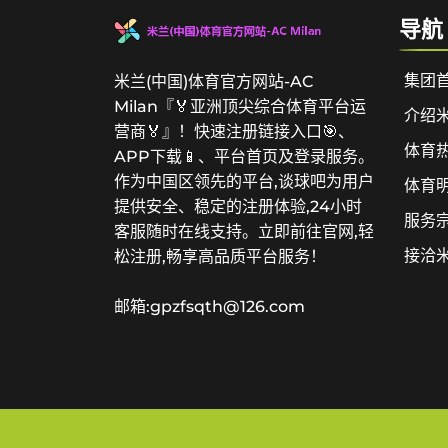
导航
集团
米兰(中国)体育官方网站-AC
Milan『🏅亚洲顶尖综合体育平台运
介绍
营商🏅』！快速注册链接入口🎯、
体育
APP下载📱、平台首页及登录服务。
作为中国区领先的平台,谈球吧为用户
体育
提供安全、稳定的注册体验,24小时
服务
客服随时在线支持。立即前往官网,轻
接洽
松注册,畅享高品质平台服务！
邮箱:gpzfsqth@126.com