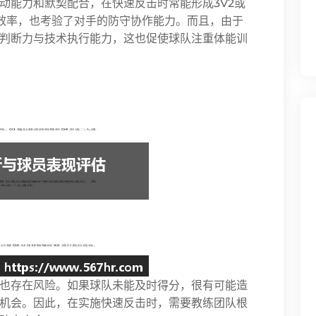
动能力和默契配合，在快速反击时常能形成3V2或
分效率，也考验了对手的防守协作能力。而且，由于
判断力与技术执行能力，这也促使球队注重体能训
也存在风险。如果球队未能及时得分，很有可能造
机会。因此，在实施快速反击时，需要教练团队根