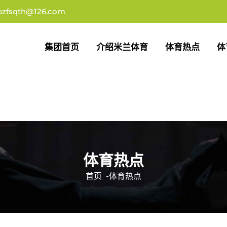
pzfsqth@126.com
集团首页
介绍米兰体育
体育热点
体
体育热点
首页
-
体育热点