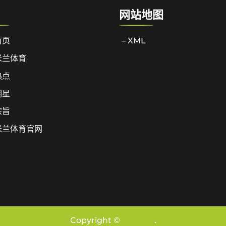
网站地图
首页
– XML
米兰体育
热点
明星
宗旨
米兰体育官网
Copyright ©
米兰官网
.