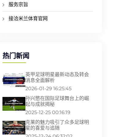
服务宗旨
接洽米兰体育官网
热门新闻
英甲足球明星最新动态及转会
消息全面解析
2026-01-29 16:25:45
孙兴慜在国际足球舞台上的崛
起与成就揭秘
2025-12-25 00:16:19
克莱的魅力吸引了众多足球明
星的喜爱与追随
2025-12-24 06:32:02