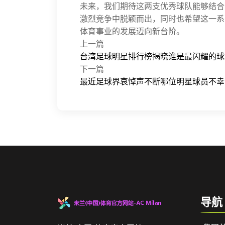
未来，我们期待这两支优秀球队能够结合
激烈竞争中脱颖而出，同时也希望这一系
体育事业的发展迈向新台阶。
上一篇
台湾足球明星排行榜揭晓谁是最闪耀的球
下一篇
最近足球界哀悼声不断哪位明星球员不幸
导航