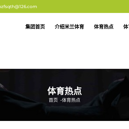
pzfsqth@126.com
集团首页
介绍米兰体育
体育热点
体
体育热点
首页
-
体育热点