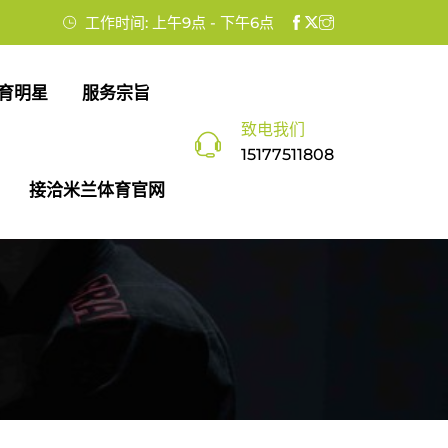
工作时间: 上午9点 - 下午6点
育明星
服务宗旨
致电我们
15177511808
接洽米兰体育官网