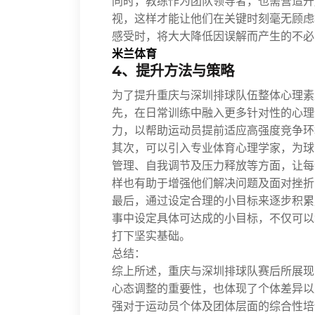
同时，教练作为团队领导者，也需营造开
视，这样才能让他们在关键时刻毫无顾虑
感受时，将大大降低因误解而产生的不必
米兰体育
4、提升方法与策略
为了提升重庆与深圳排球队伍整体心理素
先，在日常训练中融入更多针对性的心理
力，以帮助运动员提前适应高强度竞争环
其次，可以引入专业体育心理学家，为球
管理、自我调节及压力释放等方面，让每
样也有助于增强他们解决问题及面对挫折
最后，通过设定合理的小目标来逐步积累
事中设定具体可达成的小目标，不仅可以
打下坚实基础。
总结：
综上所述，重庆与深圳排球队赛后所展现
心态调整的重要性，也体现了个体差异以
强对于运动员个体及团体层面的综合性培