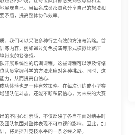
放包容的环境，让每位队员都感受到被尊重和重
地展现自己。当每名成员都愿意分享自己的想法和
要矛盾，提高整体协作效率。
质，我们可以采取多种行之有效的方法与策略。首
训练内容，例如通过角色扮演等形式模拟比赛压
境带来的紧张感。
队开展系统性的培训课程。这些课程可以涉及情绪
位队员掌握科学的方法来应对各种挑战。同时，这
能力，从而提高自信心.
成功体验也是一种有效策略。在每次训练或小型赛
增强队伍斗志，还能不断积累信心，为未来的大赛
出的不同心理素质，不仅反映了各自在面对结果时
及团队氛围对整体表现不可忽视的影响。因此，加
训，将是提升竞技水平的一条必经之路。