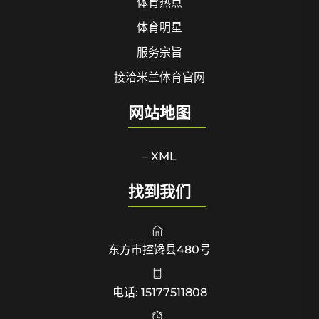
体育热点
体育明星
服务宗旨
接洽米兰体育官网
网站地图
– XML
找到我们
东方市控馋县480号
电话: 15177511808