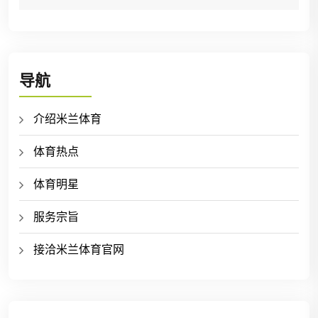
导航
介绍米兰体育
体育热点
体育明星
服务宗旨
接洽米兰体育官网