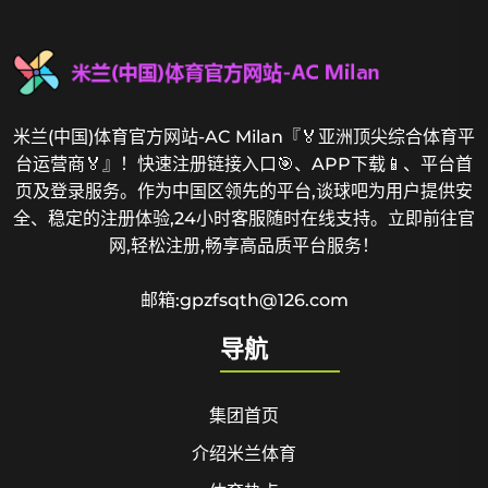
米兰(中国)体育官方网站-AC Milan『🏅亚洲顶尖综合体育平
台运营商🏅』！快速注册链接入口🎯、APP下载📱、平台首
页及登录服务。作为中国区领先的平台,谈球吧为用户提供安
全、稳定的注册体验,24小时客服随时在线支持。立即前往官
网,轻松注册,畅享高品质平台服务！
邮箱:gpzfsqth@126.com
导航
集团首页
介绍米兰体育