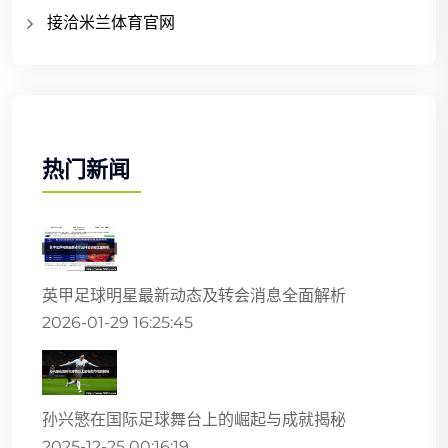
接洽米兰体育官网
热门新闻
英甲足球明星最新动态及转会消息全面解析
2026-01-29 16:25:45
孙兴慜在国际足球舞台上的崛起与成就揭秘
2025-12-25 00:16:19