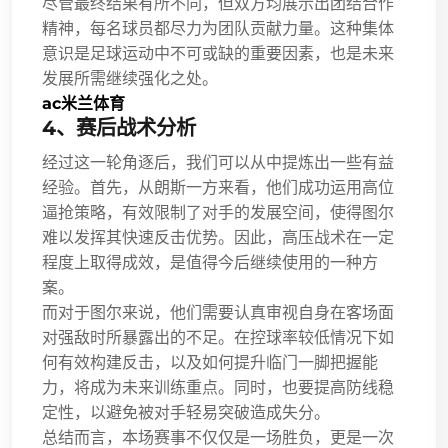
尽管最终结果有所不同，但双方均展示出团结合作
精神，每名球员都尽力为团队贡献力量。这种集体
意识是足球运动中不可或缺的重要因素，也是未来
发展所需继续强化之处。
ac米兰体育
4、赛后战术分析
经过这一轮角逐后，我们可以从中提炼出一些有益
经验。首先，从朗斯一方来看，他们成功运用高位
逼抢策略，有效限制了对手的发展空间，使得图尔
难以发挥其快速反击优势。因此，高压战术在一定
程度上取得成效，是值得今后继续使用的一种方
案。
而对于图尔来说，他们需要认真审视自身在客场面
对强敌时所暴露出的不足。在控球率较低情况下如
何有效构建反击，以及如何提升临门一脚把握能
力，将成为未来训练重点。同时，也要提高防线稳
定性，以避免被对手轻易突破造成失分。
总结而言，本场赛事不仅仅是一场胜负，更是一次