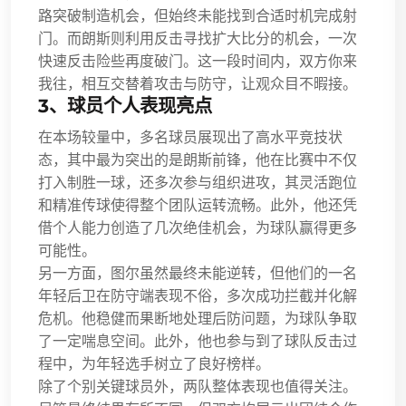
路突破制造机会，但始终未能找到合适时机完成射
门。而朗斯则利用反击寻找扩大比分的机会，一次
快速反击险些再度破门。这一段时间内，双方你来
我往，相互交替着攻击与防守，让观众目不暇接。
3、球员个人表现亮点
在本场较量中，多名球员展现出了高水平竞技状
态，其中最为突出的是朗斯前锋，他在比赛中不仅
打入制胜一球，还多次参与组织进攻，其灵活跑位
和精准传球使得整个团队运转流畅。此外，他还凭
借个人能力创造了几次绝佳机会，为球队赢得更多
可能性。
另一方面，图尔虽然最终未能逆转，但他们的一名
年轻后卫在防守端表现不俗，多次成功拦截并化解
危机。他稳健而果断地处理后防问题，为球队争取
了一定喘息空间。此外，他也参与到了球队反击过
程中，为年轻选手树立了良好榜样。
除了个别关键球员外，两队整体表现也值得关注。