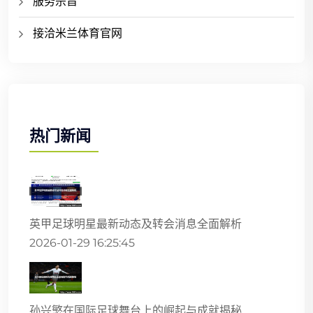
服务宗旨
接洽米兰体育官网
热门新闻
英甲足球明星最新动态及转会消息全面解析
2026-01-29 16:25:45
孙兴慜在国际足球舞台上的崛起与成就揭秘