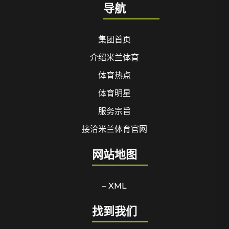
导航
集团首页
介绍米兰体育
体育热点
体育明星
服务宗旨
接洽米兰体育官网
网站地图
– XML
找到我们