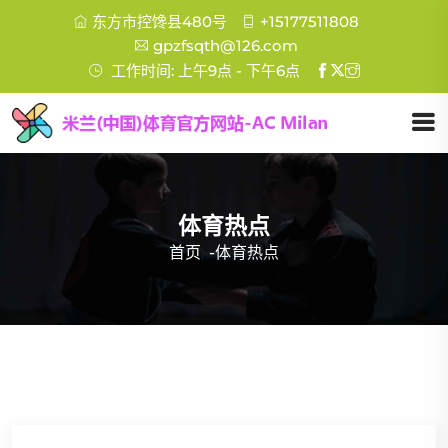
东方市控馋县480号
+15177511808
gpzfsqth@126.com
工作时间: 上午9点 - 下午6点
体育热点
首页
-
体育热点