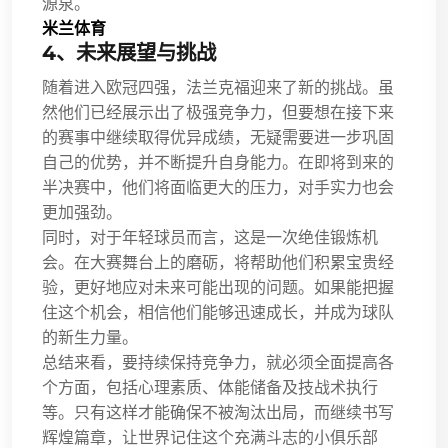
源泉。
米兰体育
4、未来展望与挑战
随着进入欧冠四强，法兰克福迎来了新的挑战。虽
然他们已经展示出了极强竞争力，但要想在接下来
的赛事中继续取得优异成绩，无疑需要进一步巩固
自己的优势，并不断提升自身能力。在即将到来的
半决赛中，他们将面临更大的压力，对手实力也会
更加强劲。
同时，对于年轻球员而言，这是一次绝佳锻炼机
会。在大赛舞台上的磨砺，将帮助他们积累宝贵经
验，更好地应对未来可能出现的问题。如果能把握
住这个机会，相信他们能够迅速成长，并成为球队
的新生力量。
总结来看，要持续保持竞争力，就必须全面提高各
个方面，包括心理素质、体能储备及技战术执行
等。只有这样才能确保不被淘汰出局，而继续书写
辉煌篇章，让世界记住这个充满斗志的小俱乐部