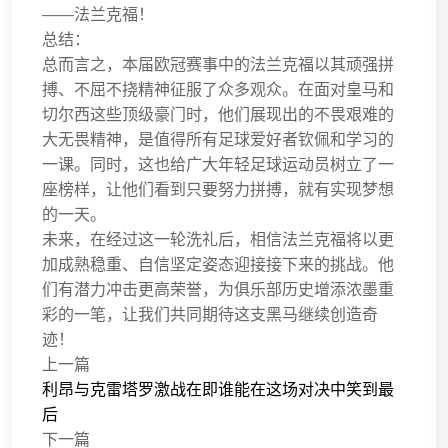
——法兰克福！
总结：
总而言之，本届欧冠赛事中的法兰克福以其顽强拼
搏、不屈不挠精神征服了众多观众。在面对皇马和
切尔西这些顶级豪门时，他们展现出的不畏艰难的
大无畏精神，是值得所有足球爱好者钦佩和学习的
一课。同时，这也给广大年轻足球运动员树立了一
座榜样，让他们看到只要努力拼搏，就有实现梦想
的一天。
未来，在经过这一轮洗礼后，相信法兰克福将以更
加成熟稳重、自信坚定姿态迎接接下来的挑战。他
们有潜力冲击更高荣誉，为俱乐部历史增添浓墨重
彩的一笔，让我们共同期待这支黑马继续创造奇
迹！
上一篇
利昂与克雷塔罗激战在即谁能在这场对决中笑到最
后
下一篇