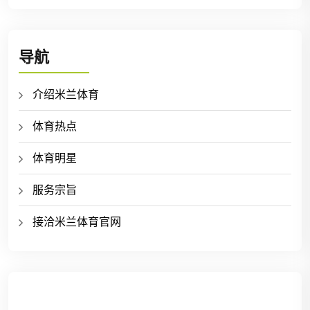
导航
介绍米兰体育
体育热点
体育明星
服务宗旨
接洽米兰体育官网