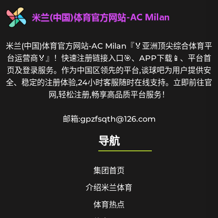
米兰(中国)体育官方网站-AC Milan『🏅亚洲顶尖综合体育平
台运营商🏅』！快速注册链接入口🎯、APP下载📱、平台首
页及登录服务。作为中国区领先的平台,谈球吧为用户提供安
全、稳定的注册体验,24小时客服随时在线支持。立即前往官
网,轻松注册,畅享高品质平台服务！
邮箱:gpzfsqth@126.com
导航
集团首页
介绍米兰体育
体育热点