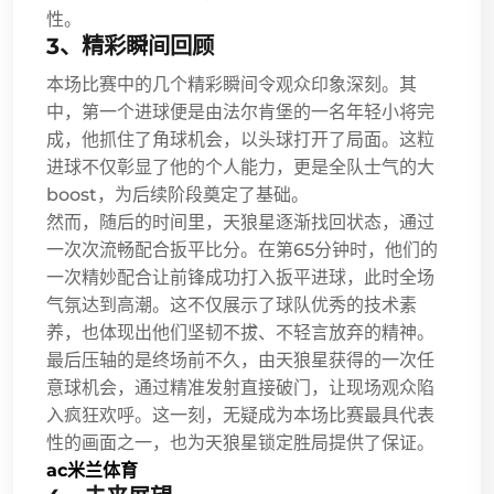
性。
3、精彩瞬间回顾
本场比赛中的几个精彩瞬间令观众印象深刻。其
中，第一个进球便是由法尔肯堡的一名年轻小将完
成，他抓住了角球机会，以头球打开了局面。这粒
进球不仅彰显了他的个人能力，更是全队士气的大
boost，为后续阶段奠定了基础。
然而，随后的时间里，天狼星逐渐找回状态，通过
一次次流畅配合扳平比分。在第65分钟时，他们的
一次精妙配合让前锋成功打入扳平进球，此时全场
气氛达到高潮。这不仅展示了球队优秀的技术素
养，也体现出他们坚韧不拔、不轻言放弃的精神。
最后压轴的是终场前不久，由天狼星获得的一次任
意球机会，通过精准发射直接破门，让现场观众陷
入疯狂欢呼。这一刻，无疑成为本场比赛最具代表
性的画面之一，也为天狼星锁定胜局提供了保证。
ac米兰体育