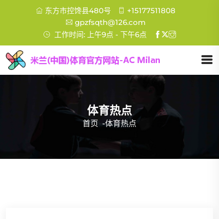
东方市控馋县480号
+15177511808
gpzfsqth@126.com
工作时间: 上午9点 - 下午6点
体育热点
首页
-
体育热点