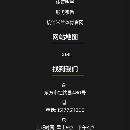
体育明星
服务宗旨
接洽米兰体育官网
网站地图
– XML
找到我们
东方市控馋县480号
电话: 15177511808
上班时间: 早上9点 - 下午4点