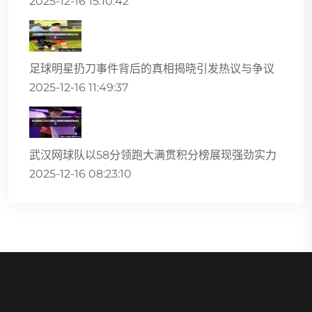
2025-12-16 15:10:42
足球明星扔刀事件背后的真相揭晓引发热议与争议
2025-12-16 11:49:37
武汉网球队以58分领跑大满贯积分榜展现强劲实力
2025-12-16 08:23:10