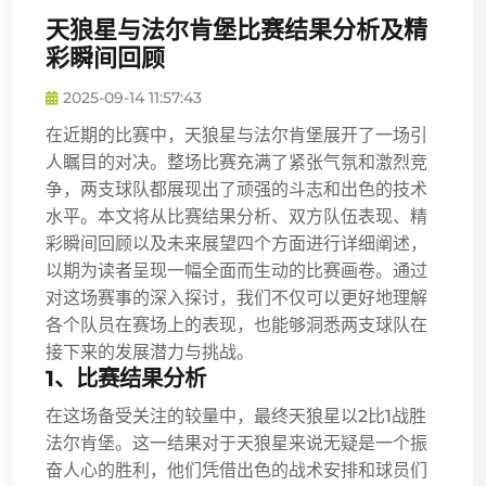
天狼星与法尔肯堡比赛结果分析及精
彩瞬间回顾
2025-09-14 11:57:43
在近期的比赛中，天狼星与法尔肯堡展开了一场引
人瞩目的对决。整场比赛充满了紧张气氛和激烈竞
争，两支球队都展现出了顽强的斗志和出色的技术
水平。本文将从比赛结果分析、双方队伍表现、精
彩瞬间回顾以及未来展望四个方面进行详细阐述，
以期为读者呈现一幅全面而生动的比赛画卷。通过
对这场赛事的深入探讨，我们不仅可以更好地理解
各个队员在赛场上的表现，也能够洞悉两支球队在
接下来的发展潜力与挑战。
1、比赛结果分析
在这场备受关注的较量中，最终天狼星以2比1战胜
法尔肯堡。这一结果对于天狼星来说无疑是一个振
奋人心的胜利，他们凭借出色的战术安排和球员们