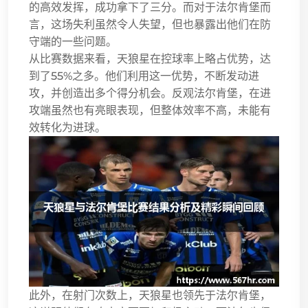
的高效发挥，成功拿下了三分。而对于法尔肯堡而
言，这场失利虽然令人失望，但也暴露出他们在防
守端的一些问题。
从比赛数据来看，天狼星在控球率上略占优势，达
到了55%之多。他们利用这一优势，不断发动进
攻，并创造出多个得分机会。反观法尔肯堡，在进
攻端虽然也有亮眼表现，但整体效率不高，未能有
效转化为进球。
此外，在射门次数上，天狼星也领先于法尔肯堡，